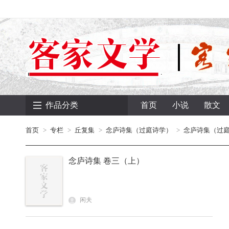
作品分类
首页
小说
散文
首页
专栏
丘复集
念庐诗集（过庭诗学）
念庐诗集（过
念庐诗集 卷三（上）
闲夫