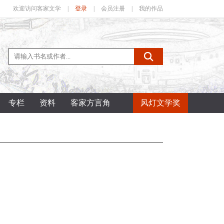
欢迎访问客家文学
|
登录
|
会员注册
|
我的作品
专栏
资料
客家方言角
风灯文学奖