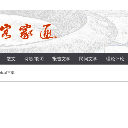
散文
诗歌/歌词
报告文学
民间文学
理论评论
 金城三集