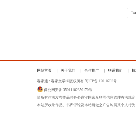
Tot
网站首页
关于我们
合作推广
联系我们
技
客家通 • 客家文学 ©版权所有
闽ICP备 12010702号
闽公网安备 35011102350170号
请所有作者发布作品时务必遵守国家互联网信息管理办法规定
本站所收录作品、书库评论及本站所做之广告均属其个人行为