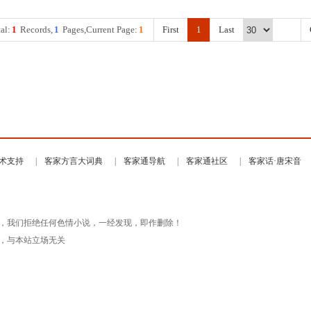
al:
1
Records,
1
Pages,Current Page:
1
First
1
Last
术支持
客家方言大词典
客家通导航
客家通社区
客家话·唐宋音
，我们拒绝任何色情小说，一经发现，即作删除！
，与本站立场无关