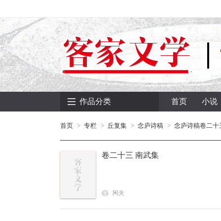
作品分类
首页
小说
首页
专栏
丘复集
念庐诗稿
念庐诗稿卷二十
卷二十三 南武集
闲夫