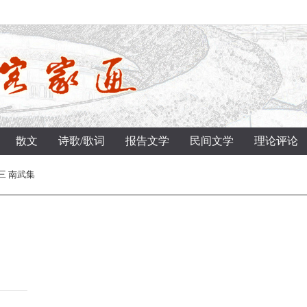
散文
诗歌/歌词
报告文学
民间文学
理论评论
三 南武集