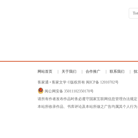
Tot
网站首页
关于我们
合作推广
联系我们
技
客家通 • 客家文学 ©版权所有
闽ICP备 12010702号
闽公网安备 35011102350170号
请所有作者发布作品时务必遵守国家互联网信息管理办法规定
本站所收录作品、书库评论及本站所做之广告均属其个人行为