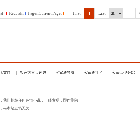
al:
1
Records,
1
Pages,Current Page:
1
First
1
Last
术支持
客家方言大词典
客家通导航
客家通社区
客家话·唐宋音
，我们拒绝任何色情小说，一经发现，即作删除！
，与本站立场无关