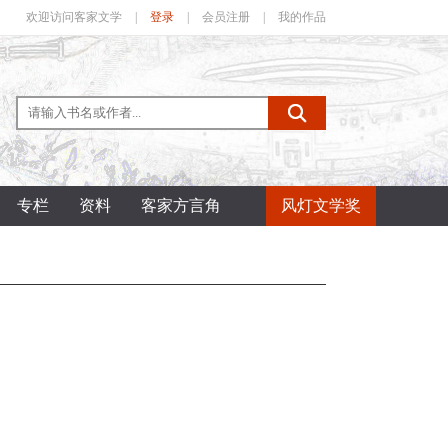
欢迎访问客家文学
|
登录
|
会员注册
|
我的作品
专栏
资料
客家方言角
风灯文学奖