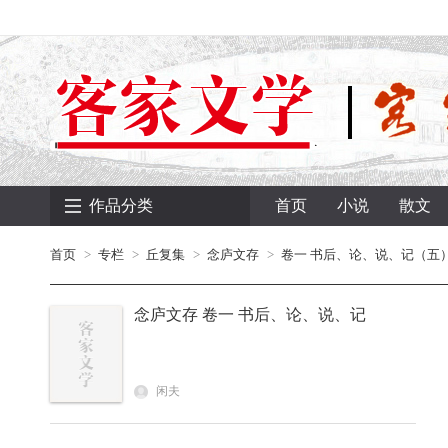
作品分类
首页
小说
散文
首页
专栏
丘复集
念庐文存
卷一 书后、论、说、记（五
念庐文存 卷一 书后、论、说、记
（五）
闲夫