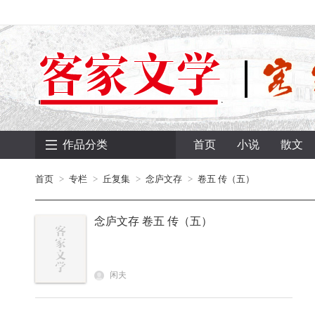
作品分类
首页
小说
散文
首页
专栏
丘复集
念庐文存
卷五 传（五）
念庐文存 卷五 传（五）
闲夫