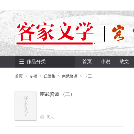
作品分类
首页
小说
散文
首页
专栏
丘复集
南武赘谭
（三）
南武赘谭 （三）
闲夫