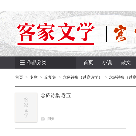
作品分类
首页
小说
散文
首页
专栏
丘复集
念庐诗集（过庭诗学）
念庐诗集（过
念庐诗集 卷五
闲夫