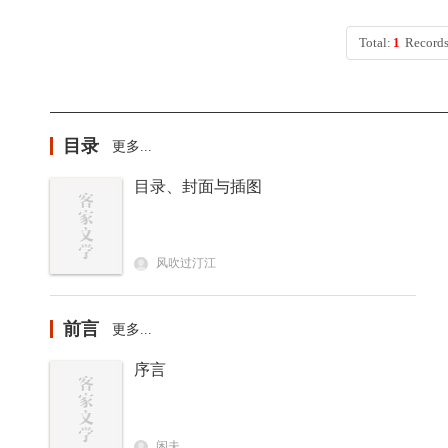
表，丘复著作评论及丘复著作存目等4种。 《丘
复集》由福建人民出版社于2013年10月分上、
Total:
1
Records
下两册出版。 原书为繁体字直排，经原书点校
者转换为简体字横排，夹注改用线体字置于圆
括号内，并勘正已发现的错误，现刊载于“客家
文学网”丘复专栏。 （2018.12）
目录
更多...
目录、封面与插图
风吹过汀江
前言
更多...
序言
闲夫