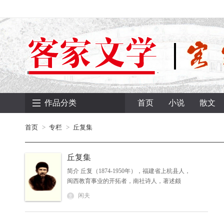
作品分类
首页
小说
散文
首页
专栏
丘复集
丘复集
简介 丘复（1874-1950年），福建省上杭县人，
闽西教育事业的开拓者，南社诗人，著述颇
丰。《丘复集》收录了《念庐诗集》、《念庐
闲夫
诗稿》、《念庐诗话》、《念庐文存》、《愿
丰楼杂记》和《南武赘谭》等；另有附录：念
庐居士岁纪（含补遗），小传、墓志铭、墓