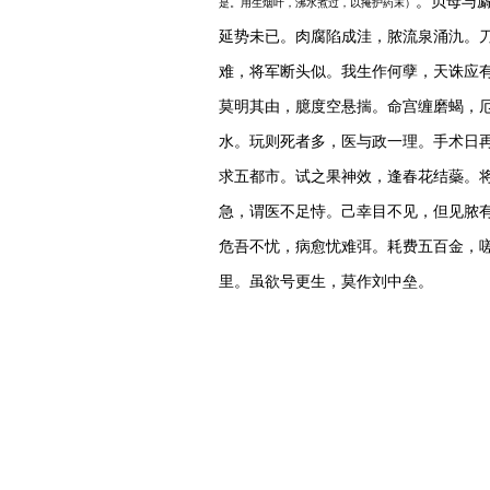
。贝母与
是。用生烟叶，沸水煮过，以掩护葯末）
延势未已。肉腐陷成洼，脓流泉涌氿。
难，将军断头似。我生作何孽，天诛应
莫明其由，臆度空悬揣。命宫缠磨蝎，
水。玩则死者多，医与政一理。手术日
求五都市。试之果神效，逢春花结蘂。
急，谓医不足恃。己幸目不见，但见脓
危吾不忧，病愈忧难弭。耗费五百金，
里。虽欲号更生，莫作刘中垒。