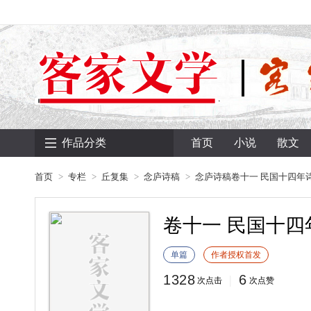
作品分类
首页
小说
散文
首页
专栏
丘复集
念庐诗稿
念庐诗稿卷十一 民国十四年
卷十一 民国十四
单篇
作者授权首发
1328
6
|
次点击
次点赞