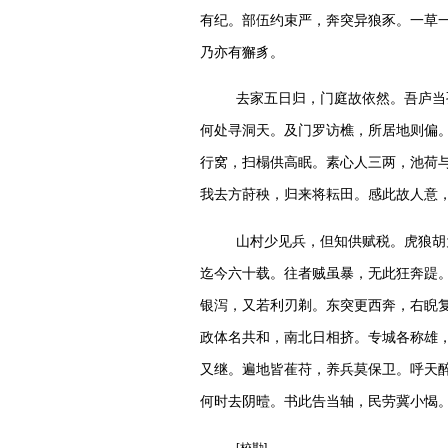
有纪。部伍约束严，奔突异狼豕。一草
乃亦有獬豸。
去家五日归，门庭故依然。吾庐当
何处寻洞天。及门罗访樵，所居地则偏
行窝，扫榻供高眠。素心人三两，池荷
我去方莳秧，归来将耘田。感此故人意
山村少见兵，但知供赋税。虎狼胡
迄今六十载。往者贼虽暴，无此狂奔踶
银泻，又若利刃
剃
。东突更西奔，右睨
政体名共和，南北日相挤。专城各称雄
又继。
遍
地皆萑苻，养兵莫保卫。呼天
何时去阴曀。书此告当轴，民劳冀小愒
[
校勘
]