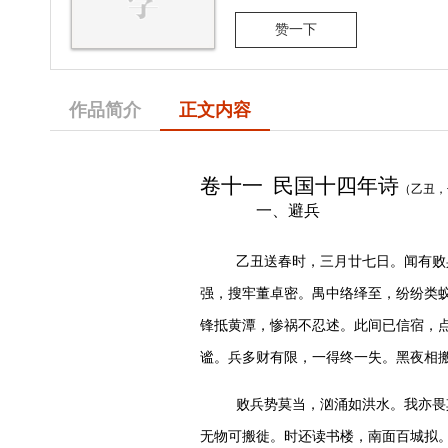
赞一下
作品简介
正文内容
卷十一
民国十四年诗
（
乙丑
，
一、避兵
乙丑送春时，三月廿七日。闻有败
强，搜牢董卓密。禺中络绎至，纷纷类
锋抵黄潭，惨祸不忍述。此间已信宿，
谧。兵多财有限，一得终一失。黑夜相
败兵势莫当，汹涌如洪水。我亦畏
无物可搬徙。时还读书楼，南面百城拟