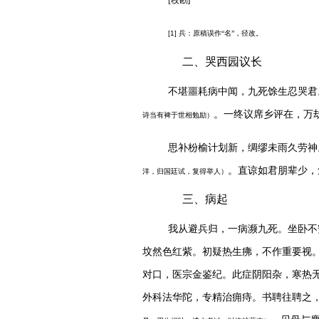
[1]
兵
：
原稿误作
“名”，径改。
二、哭西园议长
不堪噩耗病中闻，九死
馀
生忍哭君
。一终议席乡评在，万
诗当有裨于世相勉励）
思补枌榆计划新，绸缪未雨久劳神
。直谅如君朋辈少，
洋，归国廷试，复得举人）
三、病起
我从避兵归，一病濒九死。坐
卧
不
坟然色红紫。初疑热生疿，不作重要视
对口，医宗金鉴纪。此症阴阳杂，寒热
外科法华陀，专精治痈痔。书聘往聘之